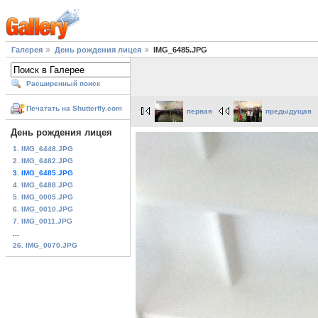
Галерея
День рождения лицея
IMG_6485.JPG
Расширенный поиск
Печатать на Shutterfly.com
первая
предыдущая
День рождения лицея
1. IMG_6448.JPG
2. IMG_6482.JPG
3. IMG_6485.JPG
4. IMG_6488.JPG
5. IMG_0005.JPG
6. IMG_0010.JPG
7. IMG_0011.JPG
...
26. IMG_0070.JPG