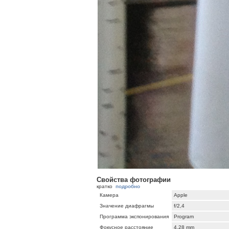
Свойства фотографии
кратко
подробно
Камера
Apple
Значение диафрагмы
f/2,4
Программа экспонирования
Program
Фокусное расстояние
4,28 mm