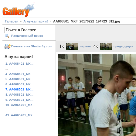
Галерея
А ну-ка парни!
AA068501_MXF_20170222_194723_812.jpg
Расширенный поиск
первая
предыдущая
Печатать на Shutterfly.com
А ну-ка парни!
1. AA068401_MX...
...
4. AA068501_MX...
5. AA068501_MX...
6. AA068501_MX...
7. AA068501_MX...
8. AA068601_MX...
9. AA068601_MX...
10. AA065701_MX...
...
49. AA065701_MX...